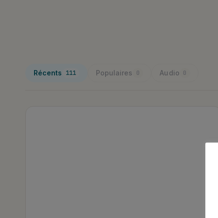
Articles publiés
Récents
Populaires
Audio
111
0
0