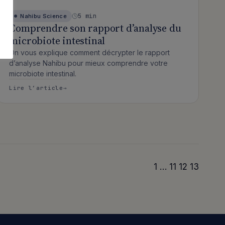
5 min
Nahibu
Science
Comprendre son rapport d’analyse du
microbiote intestinal
On vous explique comment décrypter le rapport
d’analyse Nahibu pour mieux comprendre votre
microbiote intestinal.
a cause de l’obésité ?
: Comprendre son rapport d’analyse du mic
Lire l’article
1
…
11
12
13