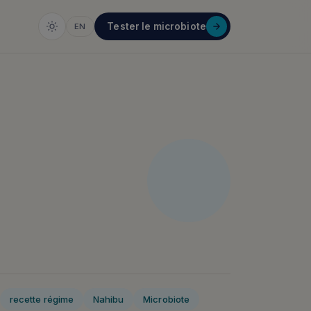
Tester le microbiote
EN
recette régime
Nahibu
Microbiote