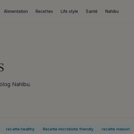
Alimentation
Recettes
Life style
Santé
Nahibu
s
 blog Nahibu.
recette healthy
Recette microbiote friendly
recette maison