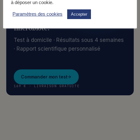
à déposer un cookie.
ALLER PLUS LOIN
Paramètres des cookies
Accepter
Découvrez la composition de
votre
microbiote.
Test à domicile · Résultats sous 4 semaines
· Rapport scientifique personnalisé
Commander mon test
169 € · LIVRAISON GRATUITE