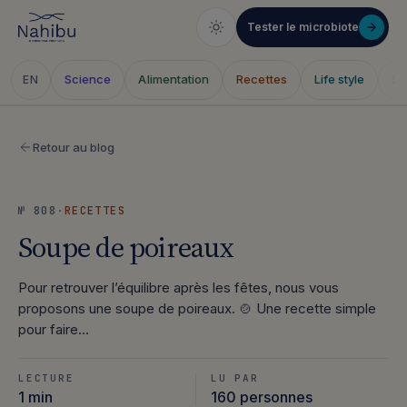
Tester le microbiote
Science
Alimentation
Recettes
Life style
Sa
EN
Aller
au
Retour au blog
contenu
№ 808
·
RECETTES
Soupe de poireaux
Pour retrouver l’équilibre après les fêtes, nous vous
proposons une soupe de poireaux. 🍲 Une recette simple
pour faire…
LECTURE
LU PAR
1 min
160 personnes