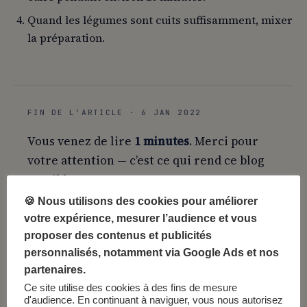
Quand les légumes sont cuits suffisamment, mixer
la préparation.
FIN DE L’ARTICLE · 6 JAN 2022
Vous venez de lire
1 minutes
. Merci pour
votre attention — c’est ce qui rend ce blog
possible.
🍪 Nous utilisons des cookies pour améliorer
votre expérience, mesurer l’audience et vous
Sauvegarder
Partager
proposer des contenus et publicités
Citer cet article →
personnalisés, notamment via Google Ads et nos
partenaires.
Ce site utilise des cookies à des fins de mesure
d'audience. En continuant à naviguer, vous nous autorisez