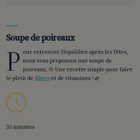
01
Soupe de poireaux
02
👨‍🍳 Préparation :
Soupe de poireaux
P
our retrouver l’équilibre après les fêtes,
nous vous proposons une soupe de
poireaux. 🍲 Une recette simple pour faire
le plein de
fibres
et de vitamines ! 🌿
35 minutes