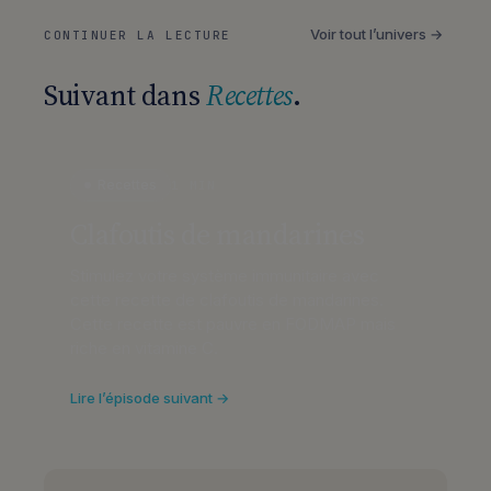
Voir tout l’univers →
CONTINUER LA LECTURE
Suivant dans
Recettes
.
Recettes
1 MIN
Clafoutis de mandarines
Stimulez votre système immunitaire avec
cette recette de clafoutis de mandarines.
Cette recette est pauvre en FODMAP mais
riche en vitamine C.
Lire l’épisode suivant →