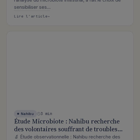
sensibiliser ses…
: Nahibu : ils sont allés voir ce que 
Lire l’article
3 min
Nahibu
Étude Microbiote : Nahibu recherche
des volontaires souffrant de troubles
du sommeil !
🔬 Étude observationnelle : Nahibu recherche des