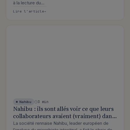
à la lecture du…
: Plus de 200 professionnels de santé 
Lire l’article
3 min
Nahibu
Nahibu : ils sont allés voir ce que leurs
collaborateurs avaient (vraiment) dans
le ventre.
La société rennaise Nahibu, leader européen de
l’analyse du microbiote intestinal, a fait le choix de