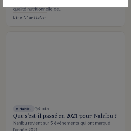
donnés comme mission commune : améliorer la
qualité nutritionnelle de…
: Bleu-Blanc-Coeur s’associe à Nahibu 
Lire l’article
4 min
Nahibu
Que s’est-il passé en 2021 pour Nahibu ?
Nahibu revient sur 5 événements qui ont marqué
l’année 2021.