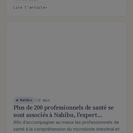
: Que s’est-il passé en 2021 pour Nah
Lire l’article
2 min
Nahibu
Plus de 200 professionnels de santé se
sont associés à Nahibu, l’expert
européen de l’analyse du microbiote
Afin d’accompagner au mieux les professionnels de
intestinal.
santé à la compréhension du microbiote intestinal et