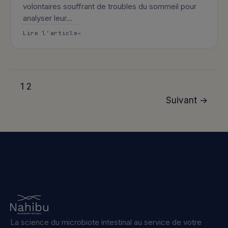
volontaires souffrant de troubles du sommeil pour
analyser leur…
: Étude Microbiote : Nahibu recherche 
Lire l’article
1
2
Suivant →
La science du microbiote intestinal au service de votre