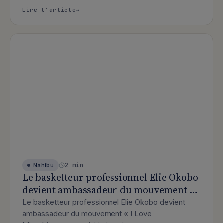
: Ce qu’il faut faire (et éviter) avan
Lire l’article
2 min
Nahibu
Le basketteur professionnel Elie Okobo
devient ambassadeur du mouvement « I
Love Microbiome »
Le basketteur professionnel Elie Okobo devient
ambassadeur du mouvement « I Love