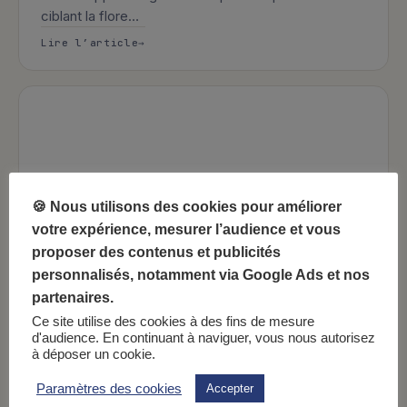
ciblant la flore…
: Nahibu lance Baiotiku, une gamme de 
Lire l’article
🍪 Nous utilisons des cookies pour améliorer
votre expérience, mesurer l’audience et vous
proposer des contenus et publicités
personnalisés, notamment via Google Ads et nos
partenaires.
Ce site utilise des cookies à des fins de mesure
2 min
Nahibu
d'audience. En continuant à naviguer, vous nous autorisez
Bleu-Blanc-Coeur s’associe à Nahibu
à déposer un cookie.
pour construire l’alimentation de
demain
Paramètres des cookies
Accepter
Nahibu et l’association Bleu-Blanc-Coeur se sont