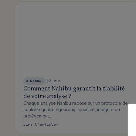
Articles publiés
3 min
Nahibu
Comment Nahibu garantit la fiabilité
de votre analyse ?
Chaque analyse Nahibu repose sur un protocole de
contrôle qualité rigoureux : quantité, intégrité du
prélèvement…
: Comment Nahibu garantit la fiab
Lire l’article