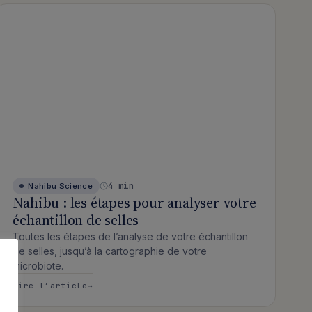
4 min
Nahibu
Science
Nahibu : les étapes pour analyser votre
échantillon de selles
Toutes les étapes de l’analyse de votre échantillon
de selles, jusqu’à la cartographie de votre
microbiote.
Ehrlich rejoint Nahibu
: Nahibu : les étapes pour analyser votre
Lire l’article