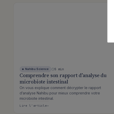
5 min
Nahibu
Science
Comprendre son rapport d’analyse du
microbiote intestinal
On vous explique comment décrypter le rapport
d’analyse Nahibu pour mieux comprendre votre
microbiote intestinal.
: Comprendre son rapport d’analys
Lire l’article