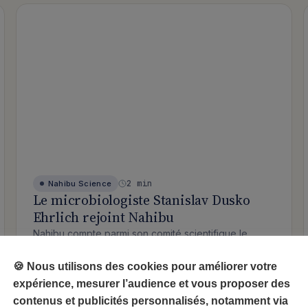
2 min
Nahibu
Science
Le microbiologiste Stanislav Dusko
Ehrlich rejoint Nahibu
Nahibu compte parmi son comité scientifique le
Directeur de Recherche Émérite de l’INRA et
microbiologiste Stanislav…
🍪 Nous utilisons des cookies pour améliorer votre
ilité de votre analyse ?
: Le microbiologiste Stanislav Dusko 
Lire l’article
expérience, mesurer l’audience et vous proposer des
contenus et publicités personnalisés, notamment via