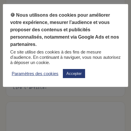
🍪 Nous utilisons des cookies pour améliorer
votre expérience, mesurer l’audience et vous
proposer des contenus et publicités
personnalisés, notamment via Google Ads et nos
partenaires.
1 min
Recettes
Ce site utilise des cookies à des fins de mesure
Salade de kaki
d'audience. En continuant à naviguer, vous nous autorisez
à déposer un cookie.
Cette salade automnale est riche en vitamines et
vous permettra de découvrir ou redécouvrir le goût
Paramètres des cookies
Accepter
du kaki.
: Salade de kaki
Lire l’article