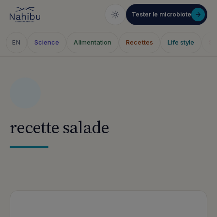
Tester le microbiote
Science
Alimentation
Recettes
Life style
Sa
EN
Aller
au
contenu
recette salade
Articles publiés