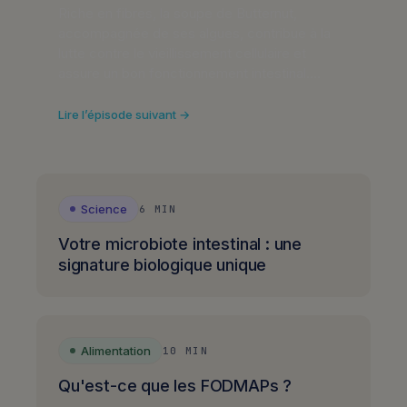
Riche en fibres, la soupe de Butternut,
accompagnée de ses algues, contribue à la
lutte contre le vieillissement cellulaire et
assure un bon fonctionnement intestinal.…
Lire l’épisode suivant →
Science
6 MIN
Votre microbiote intestinal : une
signature biologique unique
Alimentation
10 MIN
Qu'est-ce que les FODMAPs ?