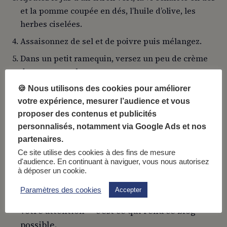
et la pomme coupée en dés, l’huile d’olive, les
herbes ciselées.
Assaisonnez de sel et de poivre puis mélangez.
Dans un petit ramequin, versez un peu de crème
de coco pour chaque personne.
Ajouter les herbes.
🍪 Nous utilisons des cookies pour améliorer
votre expérience, mesurer l’audience et vous
Dressez le tartare dans chaque assiette à l’aide
proposer des contenus et publicités
d’un cercle et démoulez.
personnalisés, notamment via Google Ads et nos
partenaires.
Ce site utilise des cookies à des fins de mesure
d'audience. En continuant à naviguer, vous nous autorisez
à déposer un cookie.
FIN DE L’ARTICLE · 26 JAN 2021
Paramètres des cookies
Accepter
Vous venez de lire
1 minutes
. Merci pour
votre attention — c’est ce qui rend ce blog
possible.