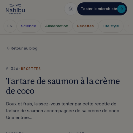
Tester le microbiote
Science
Alimentation
Recettes
Life style
Sa
EN
Aller
au
Retour au blog
contenu
№ 346
·
RECETTES
Tartare de saumon à la crème
de coco
Doux et frais, laissez-vous tenter par cette recette de
tartare de saumon accompagnée de sa crème de coco.
Une entrée…