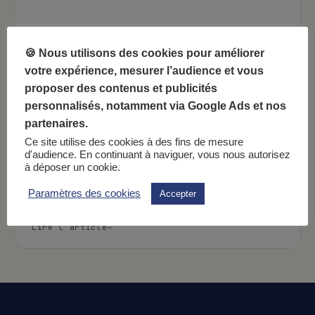
🍪 Nous utilisons des cookies pour améliorer
votre expérience, mesurer l’audience et vous
proposer des contenus et publicités
personnalisés, notamment via Google Ads et nos
partenaires.
1 min
Recettes
Ce site utilise des cookies à des fins de mesure
Tarte aux mirabelles
d'audience. En continuant à naviguer, vous nous autorisez
à déposer un cookie.
Les mirabelles, sources de fibres et de vitamines,
sont parfaites pour les tartes estivales. Ces prunes
Paramètres des cookies
Accepter
favorisent…
: Tarte aux mirabelles
Lire l’article