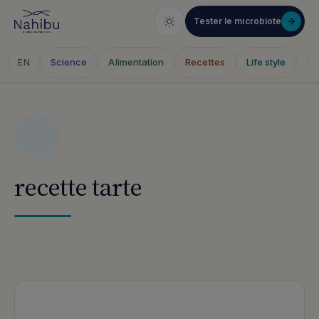
Tester le microbiote
Science
Alimentation
Recettes
Life style
Sa
EN
Aller
au
contenu
recette tarte
Articles publiés