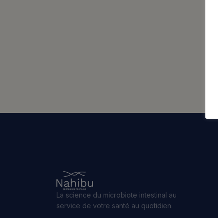
Articles publiés
La science du microbiote intestinal au
service de votre santé au quotidien.