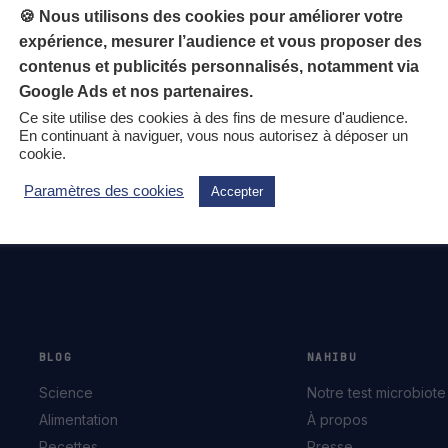
🍪 Nous utilisons des cookies pour améliorer votre
expérience, mesurer l’audience et vous proposer des
contenus et publicités personnalisés, notamment via
AUCUN ARTICLE DANS CETTE CATÉGORIE POUR LE MOMENT.
Google Ads et nos partenaires.
Ce site utilise des cookies à des fins de mesure d'audience.
En continuant à naviguer, vous nous autorisez à déposer un
cookie.
Paramètres des cookies
Accepter
BLOG
NAHIBU
Science
Notre test microbiote
Alimentation
À propos
Recettes
Presse