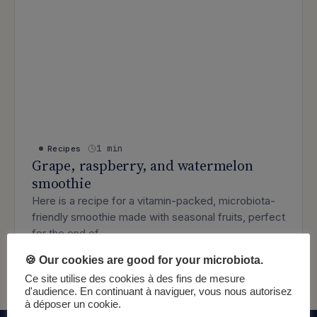
1 min
Recipes
Grape, raspberry, and watermelon
smoothie
Here is a recipe for a vitamin-packed, microbiota-
friendly smoothie made with seasonal fruits, perfect
for the end of…
: Grape, raspberry, and watermelon smo
Lire l’article
🍪 Our cookies are good for your microbiota.
Ce site utilise des cookies à des fins de mesure
d'audience. En continuant à naviguer, vous nous autorisez
à déposer un cookie.