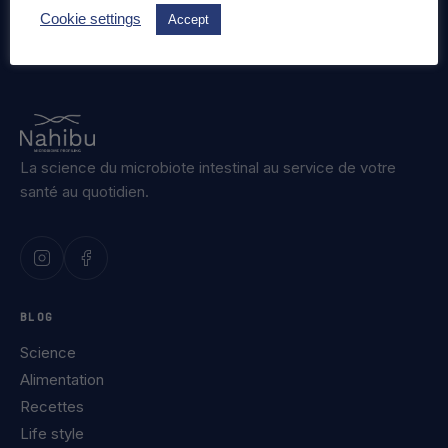
Cookie settings
Accept
La science du microbiote intestinal au service de votre
santé au quotidien.
BLOG
Science
Alimentation
Recettes
Life style