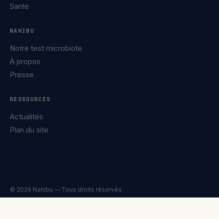
Santé
NAHIBU
Notre test microbiote
À propos
Presse
RESSOURCES
Actualités
Plan du site
© 2026 Nahibu — Tous droits réservés
Confidentialité
Mentions légales
Cookies