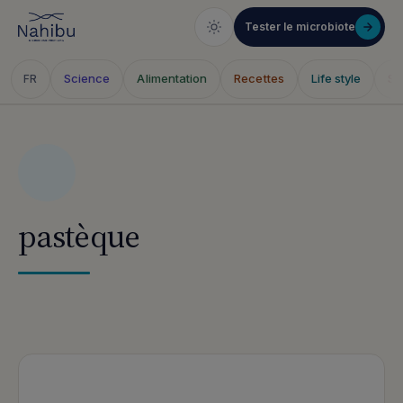
Tester le microbiote
Science
Alimentation
Recettes
Life style
Sa
FR
Skip
to
content
pastèque
Articles publiés