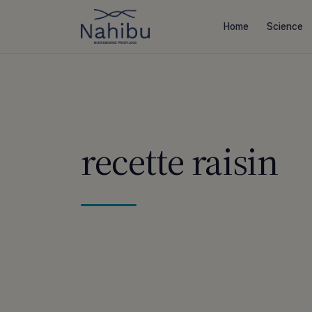
Aller
au
Home
Science
contenu
recette raisin