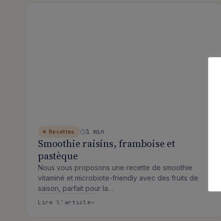
Articles publiés
1 min
Recettes
Smoothie raisins, framboise et
pastèque
Nous vous proposons une recette de smoothie
vitaminé et microbiote-friendly avec des fruits de
saison, parfait pour la…
: Smoothie raisins, framboise et 
Lire l’article