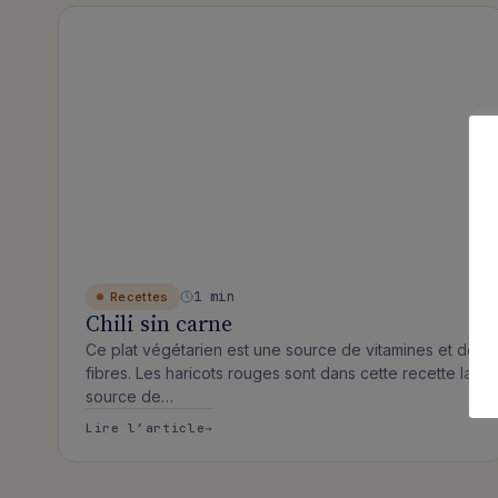
Articles publiés
1 min
Recettes
Chili sin carne
Ce plat végétarien est une source de vitamines et de
fibres. Les haricots rouges sont dans cette recette la
source de…
: Chili sin carne
Lire l’article