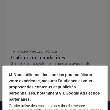
1 min
FODMAP
Recettes
Clafoutis de mandarines
Stimulez votre système immunitaire avec cette
recette de clafoutis de mandarines. Cette recette
est pauvre en FODMAP…
🍪 Nous utilisons des cookies pour améliorer
votre expérience, mesurer l’audience et vous
: Clafoutis de mandarines
Lire l’article
proposer des contenus et publicités
personnalisés, notamment via Google Ads et nos
partenaires.
Ce site utilise des cookies à des fins de mesure