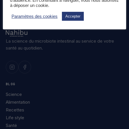
d'audience. En continuant à naviguer, vous nous autorisez
à déposer un cookie.
Paramètres des cookies
Accepter
La science du microbiote intestinal au service de votre
santé au quotidien.
BLOG
Science
Alimentation
Recettes
Life style
Santé