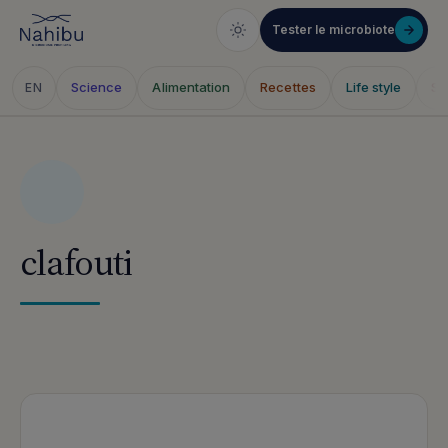
Tester le microbiote
Science
Alimentation
Recettes
Life style
Sa
EN
Aller
au
contenu
clafouti
Articles publiés