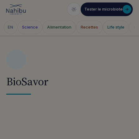
Tester le microbiote
Science
Alimentation
Recettes
Life style
Sa
EN
Aller
au
contenu
BioSavor
Articles publiés