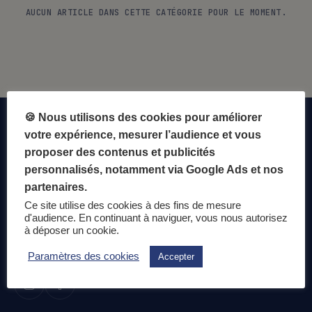
AUCUN ARTICLE DANS CETTE CATÉGORIE POUR LE MOMENT.
🍪 Nous utilisons des cookies pour améliorer
votre expérience, mesurer l’audience et vous
proposer des contenus et publicités
personnalisés, notamment via Google Ads et nos
partenaires.
Ce site utilise des cookies à des fins de mesure
d'audience. En continuant à naviguer, vous nous autorisez
La science du microbiote intestinal au service de votre
à déposer un cookie.
santé au quotidien.
Paramètres des cookies
Accepter