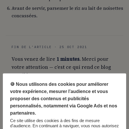
Avant de servir, parsemer le riz au lait de noisettes
concassées.
FIN DE L’ARTICLE · 25 OCT 2021
Vous venez de lire
1 minutes
. Merci pour
votre attention — c’est ce qui rend ce blog
possible.
🍪 Nous utilisons des cookies pour améliorer
Sauvegarder
Partager
votre expérience, mesurer l’audience et vous
proposer des contenus et publicités
Citer cet article →
personnalisés, notamment via Google Ads et nos
partenaires.
Ce site utilise des cookies à des fins de mesure
d'audience. En continuant à naviguer, vous nous autorisez