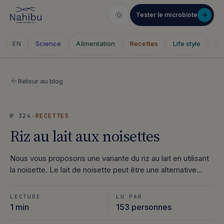
Tester le microbiote
Science
Alimentation
Recettes
Life style
Sa
EN
Aller
au
Retour au blog
contenu
№ 324
·
RECETTES
Riz au lait aux noisettes
Nous vous proposons une variante du riz au lait en utilisant
la noisette. Le lait de noisette peut être une alternative…
LECTURE
LU PAR
1 min
153 personnes