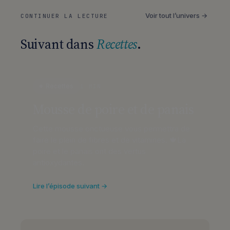
Voir tout l’univers →
CONTINUER LA LECTURE
Suivant dans
Recettes
.
Recettes
1 MIN
Mousse de poire et de panais
Cette mousse onctueuse vous permettra de
faire le plein de fibres et de vitamines. 🍁La
poire et le panais ont des vertus
antioxydantes.
Lire l’épisode suivant →