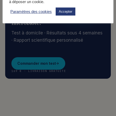
à déposer un cookie.
ALLER PLUS LOIN
Paramètres des cookies
Accepter
Découvrez la composition de
votre
microbiote.
Test à domicile · Résultats sous 4 semaines
· Rapport scientifique personnalisé
Commander mon test
169 € · LIVRAISON GRATUITE