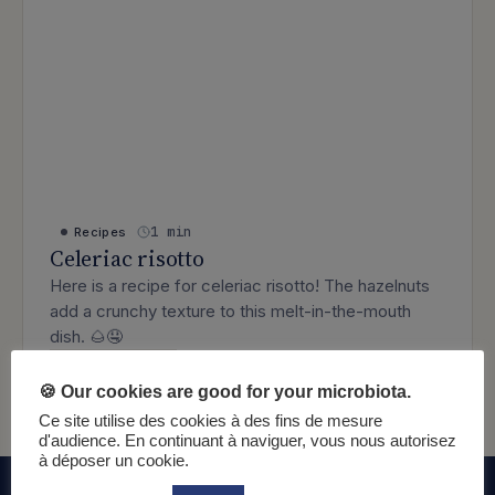
1 min
Recipes
Celeriac risotto
Here is a recipe for celeriac risotto! The hazelnuts
add a crunchy texture to this melt-in-the-mouth
dish. 🌰🤤
: Celeriac risotto
Lire l’article
🍪 Our cookies are good for your microbiota.
Ce site utilise des cookies à des fins de mesure
d'audience. En continuant à naviguer, vous nous autorisez
à déposer un cookie.