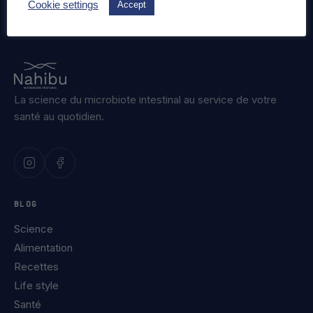
Cookie settings
Accept
La science du microbiote intestinal au service de votre
santé au quotidien.
BLOG
Science
Alimentation
Recettes
Life style
Santé