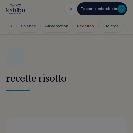
Tester le microbiote
Science
Alimentation
Recettes
Life style
Sa
FR
Skip
to
content
recette risotto
Articles publiés