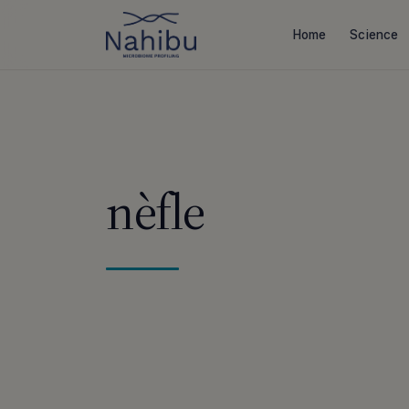
Skip
to
Home
Science
content
nèfle