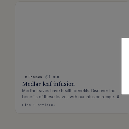
Articles publiés
1 min
Recipes
Medlar leaf infusion
Medlar leaves have health benefits. Discover the
benefits of these leaves with our infusion recipe. 🍵
: Medlar leaf infusion
Lire l’article