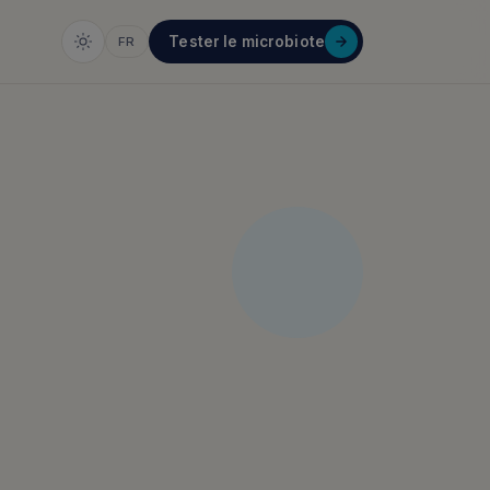
Tester le microbiote
FR