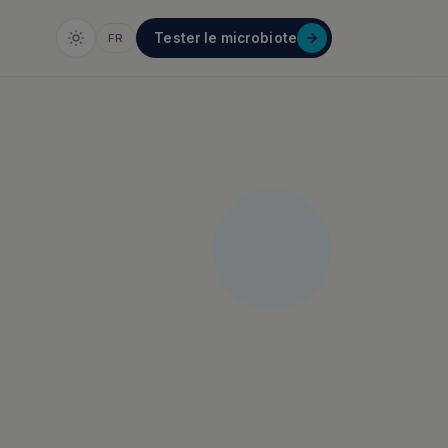
Tester le microbiote
FR