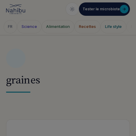
Tester le microbiote
Science
Alimentation
Recettes
Life style
Sa
FR
Skip
to
content
graines
Articles publiés