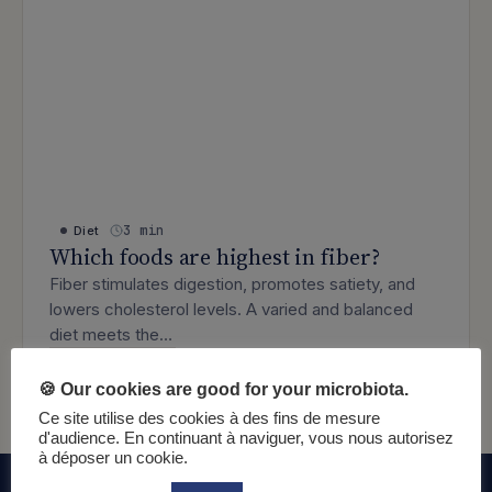
3 min
Diet
Which foods are highest in fiber?
Fiber stimulates digestion, promotes satiety, and
lowers cholesterol levels. A varied and balanced
diet meets the…
: Which foods are highest in fiber?
Lire l’article
🍪 Our cookies are good for your microbiota.
Ce site utilise des cookies à des fins de mesure
d'audience. En continuant à naviguer, vous nous autorisez
à déposer un cookie.