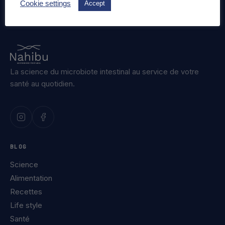
Cookie settings
Accept
La science du microbiote intestinal au service de votre
santé au quotidien.
BLOG
Science
Alimentation
Recettes
Life style
Santé