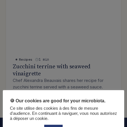
1 min
Recipes
Zucchini terrine with seaweed
vinaigrette
Chef Alexandra Beauvais shares her recipe for
zucchini terrine served with a seaweed sauce.
: Zucchini terrine with seaweed vinaig
Lire l’article
🍪 Our cookies are good for your microbiota.
Ce site utilise des cookies à des fins de mesure
d'audience. En continuant à naviguer, vous nous autorisez
à déposer un cookie.