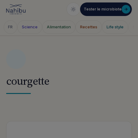
Tester le microbiote
Science
Alimentation
Recettes
Life style
Sa
FR
Skip
to
content
courgette
Articles publiés