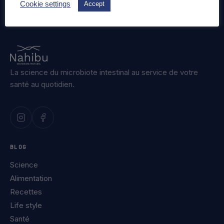
Cookie settings
Accept
La science du microbiote intestinal au service de votre
santé au quotidien.
BLOG
Science
Alimentation
Recettes
Life style
Santé