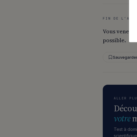
FIN DE L’ART
Vous venez d
possible.
Sauvegarde
ALLER PL
Décou
votre
m
Test à domi
scientifiqu