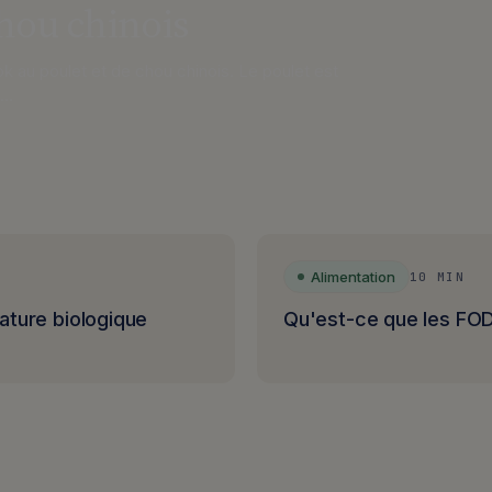
hou chinois
 au poulet et de chou chinois. Le poulet est
s…
Alimentation
10 MIN
nature biologique
Qu'est-ce que les F