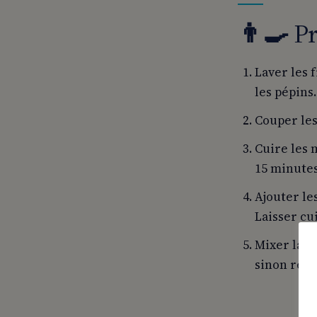
👨‍
🍳
Pr
Laver les 
les pépins.
Couper les
Cuire les 
15 minutes
Ajouter le
Laisser cu
Mixer la p
sinon reti