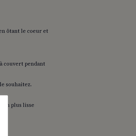
en ôtant le coeur et
 à couvert pendant
le souhaitez.
ion plus lisse