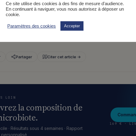
Ce site utilise des cookies à des fins de mesure d'audience.
En continuant à naviguer, vous nous autorisez à déposer un
cookie.
ICLE · 4 OCT 2021
Paramètres des cookies
Accepter
e lire
1 minutes
. Merci pour votre attention — c’est c
r
Partager
Citer cet article →
US LOIN
vrez la composition de
icrobiote.
Command
169 € · LI
cile · Résultats sous 4 semaines · Rapport
e personnalisé