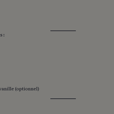
s :
vanille (optionnel)