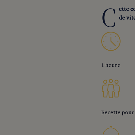
C
ette c
de vi
1 heure
Recette pour