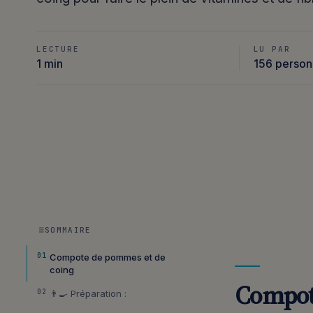
LECTURE
LU PAR
1 min
156 perso
SOMMAIRE
01
Compote de pommes et de
coing
Compot
02
👨‍🍳 Préparation :