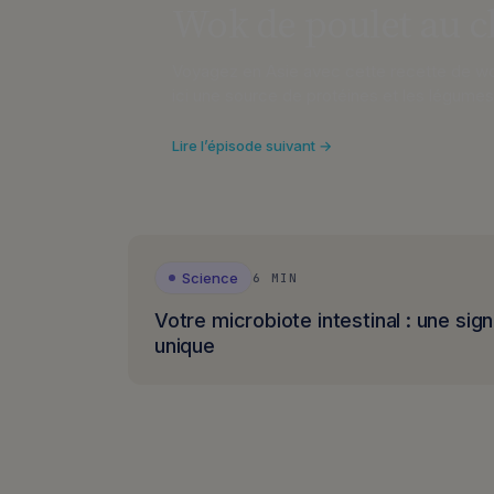
Wok de poulet au c
Voyagez en Asie avec cette recette de wok
ici une source de protéines et les légume
Lire l’épisode suivant →
Science
6 MIN
Votre microbiote intestinal : une sig
unique