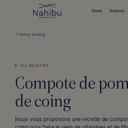
Aller
au
Home
Science
contenu
Retour au blog
№ 124
·
RECETTES
Compote de pom
de coing
Nous vous proposons une recette de compo
coing pour faire le plein de vitamines et de fib