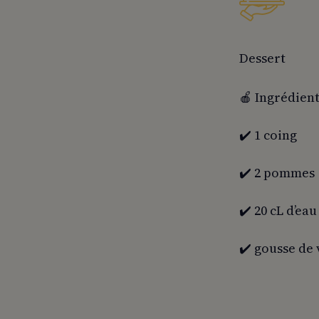
Dessert
🍎 Ingrédient
✔️ 1 coing
✔️ 2 pommes
✔️ 20 cL d’eau
✔️ gousse de 