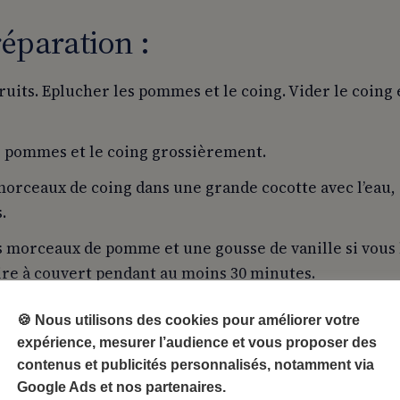
éparation :
fruits. Eplucher les pommes et le coing. Vider le coing 
 pommes et le coing grossièrement.
morceaux de coing dans une grande cocotte avec l’eau,
.
s morceaux de pomme et une gousse de vanille si vous 
ire à couvert pendant au moins 30 minutes.
réparation si vous le souhaitez pour avoir une préparat
🍪 Nous utilisons des cookies pour améliorer votre
rer seulement la gousse de vanille.
expérience, mesurer l’audience et vous proposer des
contenus et publicités personnalisés, notamment via
Google Ads et nos partenaires.