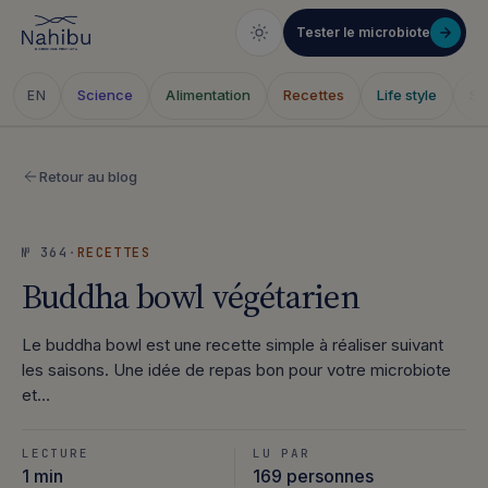
Tester le microbiote
Science
Alimentation
Recettes
Life style
Sa
EN
Aller
au
Retour au blog
contenu
№ 364
·
RECETTES
Buddha bowl végétarien
Le buddha bowl est une recette simple à réaliser suivant
les saisons. Une idée de repas bon pour votre microbiote
et…
LECTURE
LU PAR
1 min
169 personnes