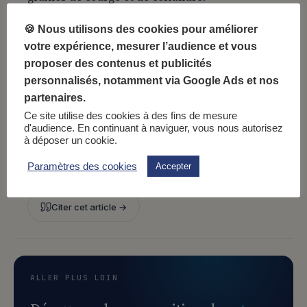
🍪 Nous utilisons des cookies pour améliorer
votre expérience, mesurer l’audience et vous
proposer des contenus et publicités
FIN DE L’ARTICLE · 8 JUIL 2022
personnalisés, notamment via Google Ads et nos
partenaires.
Vous venez de lire
1 minutes
. Merci pour
Ce site utilise des cookies à des fins de mesure
votre attention — c’est ce qui rend ce blog
d'audience. En continuant à naviguer, vous nous autorisez
possible.
à déposer un cookie.
Paramètres des cookies
Accepter
Sauvegarder
Partager
Citer cet article →
ALLER PLUS LOIN