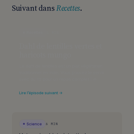
Suivant dans
Recettes
.
Recettes
1 MIN
Dahl de lentilles vertes et
haricots mungo
Le dahl de lentilles est un plat végétarien
traditionnel en Inde. Vous pouvez le servir
avec du riz pour un repas complet ! 🍚
Lire l’épisode suivant →
Science
6 MIN