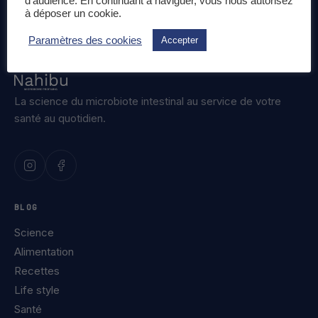
d'audience. En continuant à naviguer, vous nous autorisez
à déposer un cookie.
Paramètres des cookies
Accepter
La science du microbiote intestinal au service de votre
santé au quotidien.
BLOG
Science
Alimentation
Recettes
Life style
Santé