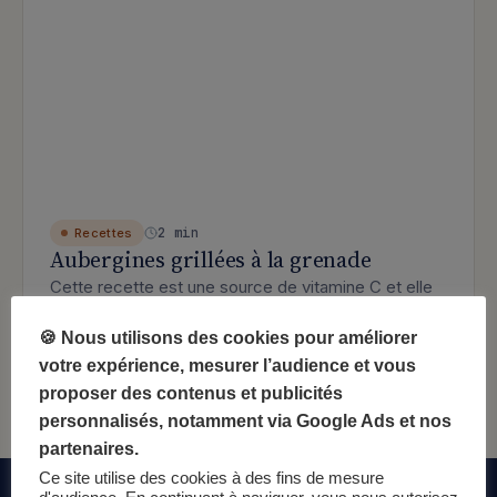
2 min
Recettes
Aubergines grillées à la grenade
Cette recette est une source de vitamine C et elle
est riche en fibre. La grenade est un anti-
inflammatoire et un…
🍪 Nous utilisons des cookies pour améliorer
votre expérience, mesurer l’audience et vous
: Aubergines grillées à la grenade
Lire l’article
proposer des contenus et publicités
personnalisés, notamment via Google Ads et nos
partenaires.
Ce site utilise des cookies à des fins de mesure