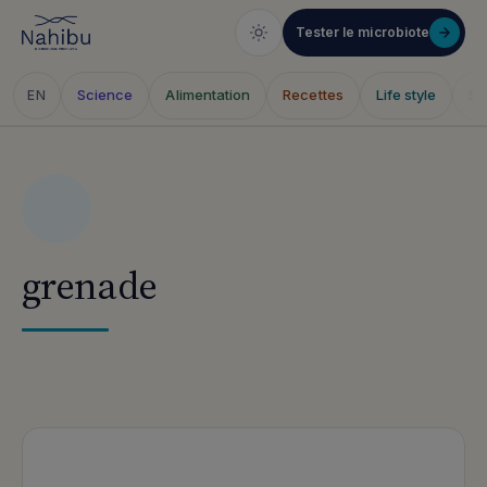
Tester le microbiote
Science
Alimentation
Recettes
Life style
Sa
EN
Aller
au
contenu
grenade
Articles publiés