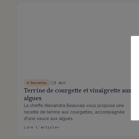
Articles publiés
2 min
Recettes
Terrine de courgette et vinaigrette aux
algues
La cheffe Alexandra Beauvais vous propose une
recette de terrine aux courgettes, accompagnée
d’une sauce aux algues.
: Terrine de courgette et vinaigr
Lire l’article