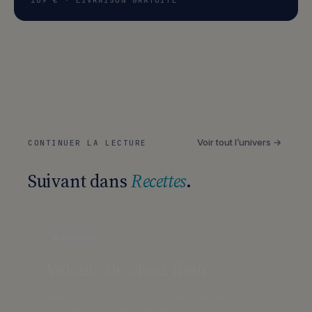
169 € · LIVRAISON GRATUITE
Voir tout l’univers →
CONTINUER LA LECTURE
Suivant dans
Recettes
.
Recettes
1 MIN
Velouté de chou-fleur
Nous vous proposons une recette de velouté
onctueux aux légumes de saison. Le chou-