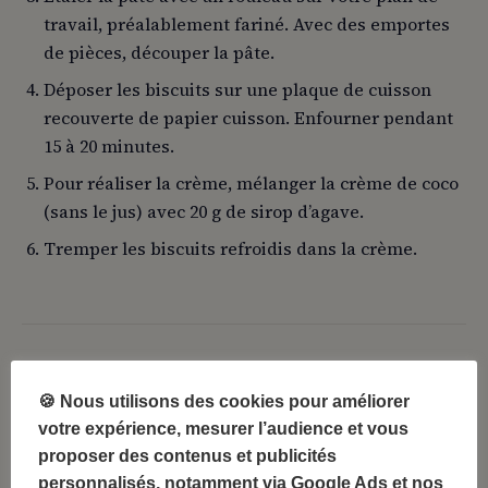
travail, préalablement fariné. Avec des emportes
de pièces, découper la pâte.
Déposer les biscuits sur une plaque de cuisson
recouverte de papier cuisson. Enfourner pendant
15 à 20 minutes.
Pour réaliser la crème, mélanger la crème de coco
(sans le jus) avec 20 g de sirop d’agave.
Tremper les biscuits refroidis dans la crème.
FIN DE L’ARTICLE · 8 DÉC 2021
🍪 Nous utilisons des cookies pour améliorer
Vous venez de lire
1 minutes
. Merci pour
votre expérience, mesurer l’audience et vous
votre attention — c’est ce qui rend ce blog
proposer des contenus et publicités
possible.
personnalisés, notamment via Google Ads et nos