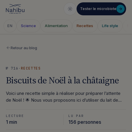
Tester le microbiote
Science
Alimentation
Recettes
Life style
Sa
EN
Aller
au
Retour au blog
contenu
№ 716
·
RECETTES
Biscuits de Noël à la châtaigne
Voici une recette simple à réaliser pour préparer l’attente
de Noël ! 🌟 Nous vous proposons ici d’utiliser du lait de…
LECTURE
LU PAR
1 min
156 personnes