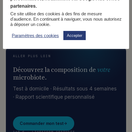
partenaires.
Sauvegarder
Partager
Ce site utilise des cookies à des fins de mesure
d'audience. En continuant à naviguer, vous nous autorisez
à déposer un cookie.
Citer cet article →
Paramètres des cookies
Accepter
ALLER PLUS LOIN
Découvrez la composition de
votre
microbiote.
Test à domicile · Résultats sous 4 semaines
· Rapport scientifique personnalisé
Commander mon test