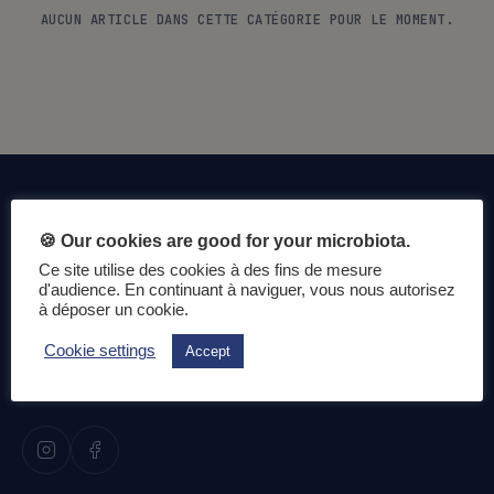
AUCUN ARTICLE DANS CETTE CATÉGORIE POUR LE MOMENT.
🍪 Our cookies are good for your microbiota.
Ce site utilise des cookies à des fins de mesure
d'audience. En continuant à naviguer, vous nous autorisez
à déposer un cookie.
La science du microbiote intestinal au service de votre
Cookie settings
Accept
santé au quotidien.