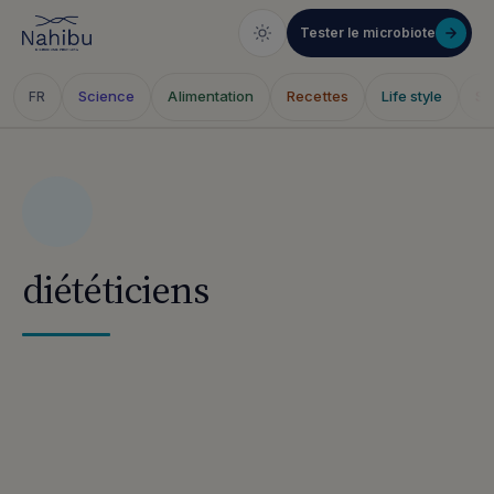
Tester le microbiote
Science
Alimentation
Recettes
Life style
Sa
FR
Skip
to
content
diététiciens
Articles publiés