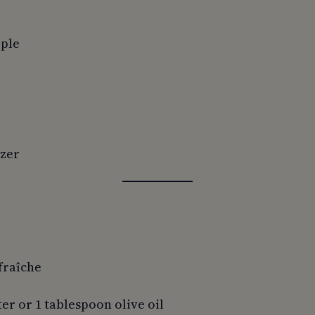
ople
izer
fraîche
ter or 1 tablespoon olive oil