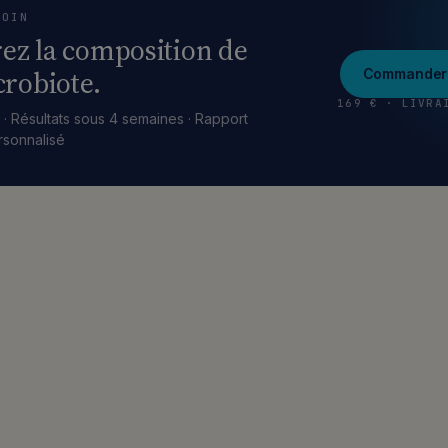
LOIN
ez la composition de
robiote.
Commander 
169 € · LIVRA
 · Résultats sous 4 semaines · Rapport
rsonnalisé