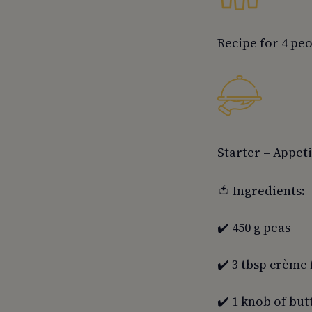
Recipe for 4 pe
Starter – Appet
🍅 Ingredients:
✔️ 450 g peas
✔️ 3 tbsp crème 
✔️ 1 knob of but