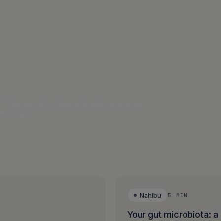
They are rich in fiber and vitamins and very
and C and…
Nahibu
5 MIN
Your gut microbiota: a 