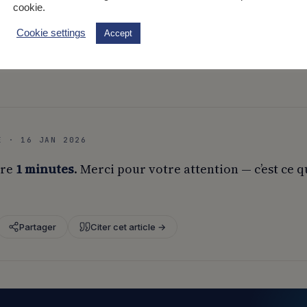
cookie.
Cookie settings
Accept
oy.
E · 16 JAN 2026
ire
1 minutes
. Merci pour votre attention — c’est ce q
Partager
Citer cet article →