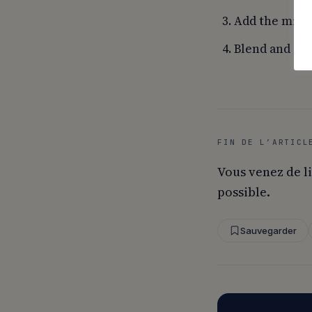
Add the mint.
Blend and enj
FIN DE L’ARTICL
Vous venez de l
possible.
Sauvegarder