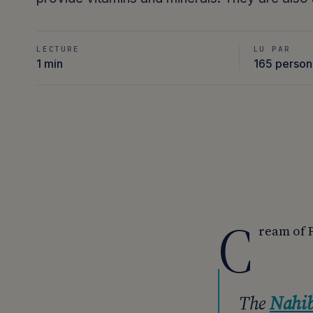
LECTURE
LU PAR
1 min
165 perso
C
ream of 
The
Nahi