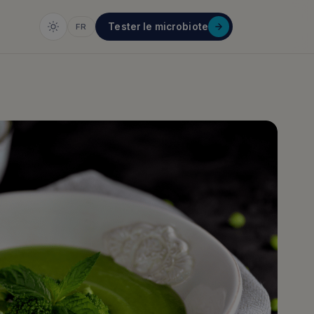
Tester le microbiote
FR