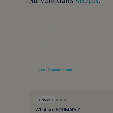
Suivant dans
Recipes
.
Recipes
1 MIN
Gazpacho
Tomatoes are packed with health benefits. 
low in calories. They provide vitamins A 
Lire l’épisode suivant →
Nahibu
8 MIN
What are FODMAPs?