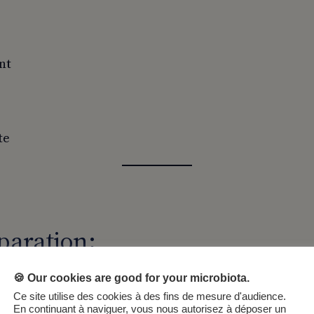
nt
te
paration:
 in butter or olive oil.
🍪 Our cookies are good for your microbiota.
Ce site utilise des cookies à des fins de mesure d'audience.
, crème fraîche, salt, and pepper.
En continuant à naviguer, vous nous autorisez à déposer un