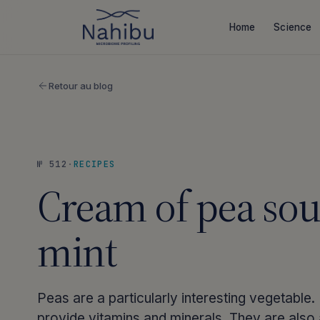
Skip
to
Home
Science
content
Retour au blog
№ 512
·
RECIPES
Cream of pea sou
mint
Peas are a particularly interesting vegetable.
provide vitamins and minerals. They are also