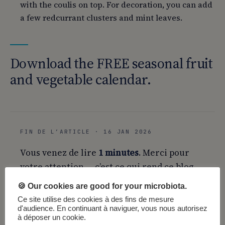
with the coulis on top. For decoration, you can add
a few redcurrant clusters and mint leaves.
Download the FREE seasonal fruit
and vegetable calendar.
FIN DE L’ARTICLE · 16 JAN 2026
Vous venez de lire
1 minutes
. Merci pour
votre attention — c’est ce qui rend ce blog
possible.
🍪 Our cookies are good for your microbiota.
Ce site utilise des cookies à des fins de mesure
d'audience. En continuant à naviguer, vous nous autorisez
Sauvegarder
Partager
à déposer un cookie.