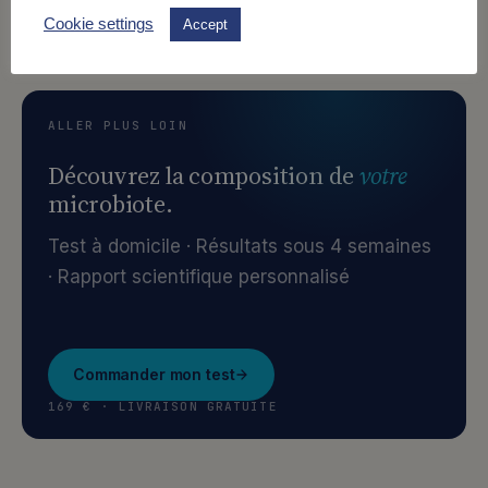
Citer cet article →
Cookie settings
Accept
ALLER PLUS LOIN
Découvrez la composition de
votre
microbiote.
Test à domicile · Résultats sous 4 semaines
· Rapport scientifique personnalisé
Commander mon test
169 € · LIVRAISON GRATUITE