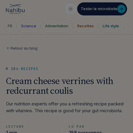
Tester le microbiote
Science
Alimentation
Recettes
Life style
Sa
FR
Skip
to
Retour au blog
content
№ 284
·
RECIPES
Cream cheese verrines with
redcurrant coulis
Our nutrition experts offer you a refreshing recipe packed
with vitamins. This recipe is good for your gut microbiota.
LECTURE
LU PAR
1 min
158 personnes