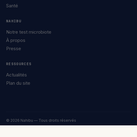
Santé
NAHIBU
Notre test microbiote
À propos
Presse
RESSOURCES
Actualités
Plan du site
© 2026 Nahibu — Tous droits réservés
Confidentialité
Mentions légales
Cookies