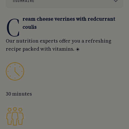
SOMMAIRE
C
01
👨‍🍳 Preparation:
ream cheese verrines with redcurrant
02
Download the FREE seasonal fruit and vegetable
coulis
calendar.
Our nutrition experts offer you a refreshing
recipe packed with vitamins. ☀️
30 minutes