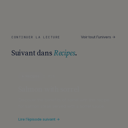
Voir tout l’univers →
CONTINUER LA LECTURE
Suivant dans
Recipes
.
Recipes
1 MIN
Salmon with sorrel
Discover the benefits of sorrel with this recipe
for salmon steak served with a sorrel sauce.
Lire l’épisode suivant →