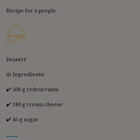
Recipe for 6 people
Dessert
🥧 Ingredients:
✔️ 500 g redcurrants
✔️ 180 g cream cheese
✔️ 45 g sugar