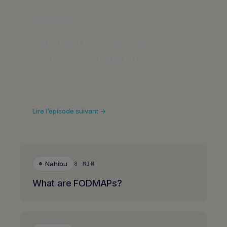
Recipes
1 MIN
Zucchini terrine with
seaweed vinaigrette
Chef Alexandra Beauvais shares her recipe for
zucchini terrine served with a seaweed sauce.
Lire l’épisode suivant →
Nahibu
8 MIN
What are FODMAPs?