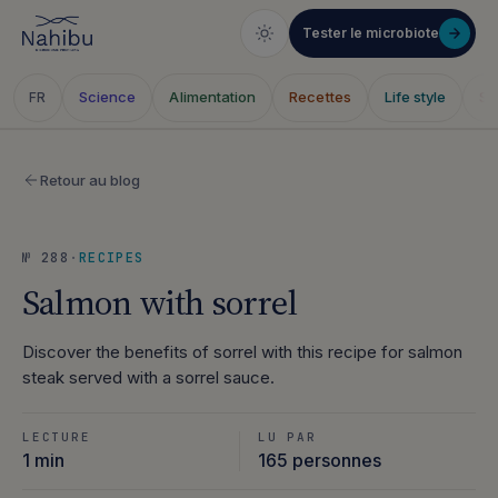
Tester le microbiote
Science
Alimentation
Recettes
Life style
Sa
FR
Skip
to
Retour au blog
content
№ 288
·
RECIPES
Salmon with sorrel
Discover the benefits of sorrel with this recipe for salmon
steak served with a sorrel sauce.
LECTURE
LU PAR
1 min
165 personnes