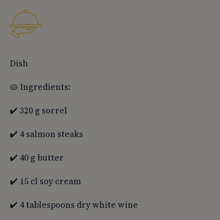
Dish
🥧 Ingredients:
✔️ 320 g sorrel
✔️ 4 salmon steaks
✔️ 40 g butter
✔️ 15 cl soy cream
✔️ 4 tablespoons dry white wine