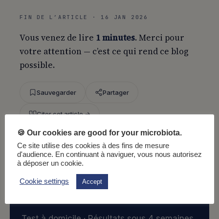
FIN DE L’ARTICLE · 16 JAN 2026
Vous venez de lire
1 minutes
. Merci pour
votre attention — c’est ce qui rend ce blog
possible.
Sauvegarder
Partager
Citer cet article →
🍪 Our cookies are good for your microbiota.
Ce site utilise des cookies à des fins de mesure
d'audience. En continuant à naviguer, vous nous autorisez
à déposer un cookie.
ALLER PLUS LOIN
Cookie settings
Accept
Découvrez la composition de
votre
microbiote.
Test à domicile · Résultats sous 4 semaines