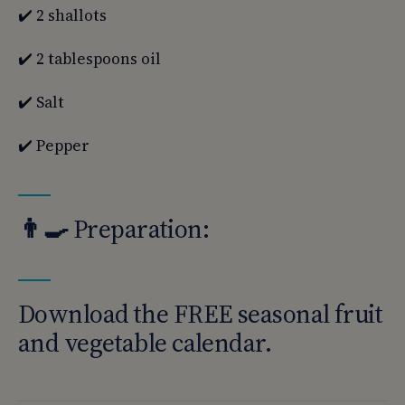
✔️ 2 shallots
✔️ 2 tablespoons oil
✔️ Salt
✔️ Pepper
👨‍🍳
Preparation:
Download the FREE seasonal fruit
and vegetable calendar.