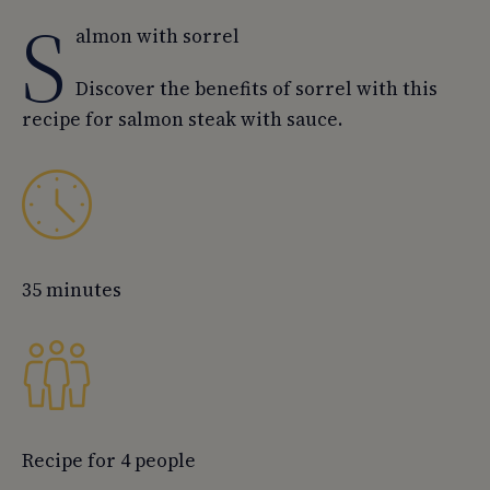
S
01
👨‍🍳 Preparation:
almon with sorrel
02
Download the FREE seasonal fruit and vegetable
calendar.
Discover the benefits of sorrel with this
recipe for salmon steak with sauce.
35 minutes
Recipe for 4 people