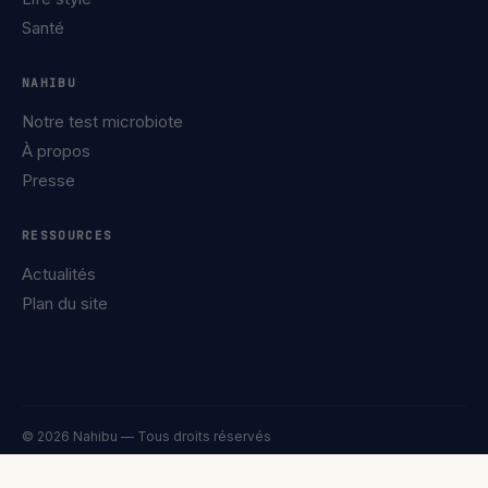
Santé
NAHIBU
Notre test microbiote
À propos
Presse
RESSOURCES
Actualités
Plan du site
© 2026 Nahibu — Tous droits réservés
Confidentialité
Mentions légales
Cookies