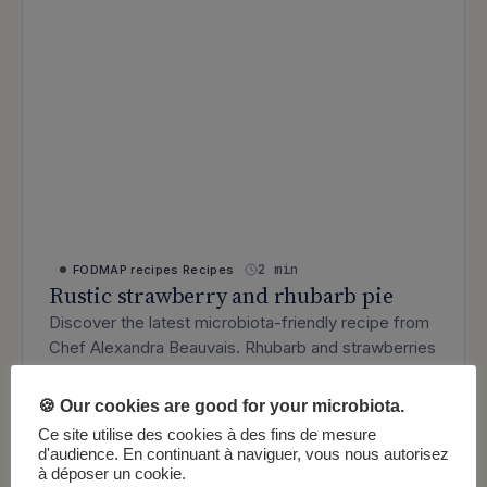
2 min
FODMAP recipes
Recipes
Rustic strawberry and rhubarb pie
Discover the latest microbiota-friendly recipe from
Chef Alexandra Beauvais. Rhubarb and strawberries
take center stage.
: Rustic strawberry and rhubarb pie
🍪 Our cookies are good for your microbiota.
Lire l’article
Ce site utilise des cookies à des fins de mesure
d'audience. En continuant à naviguer, vous nous autorisez
à déposer un cookie.