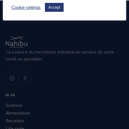
Cookie settings
Accept
La science du microbiote intestinal au service de votre
santé au quotidien.
BLOG
Science
Alimentation
Recettes
Life style