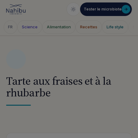
Tester le microbiote
Science
Alimentation
Recettes
Life style
Sa
FR
Skip
to
content
Tarte aux fraises et à la
rhubarbe
Articles publiés