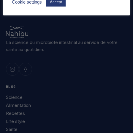
Cookie settings
Accept
La science du microbiote intestinal au service de votre
santé au quotidien.
BLOG
Science
Alimentation
Recettes
Life style
Santé