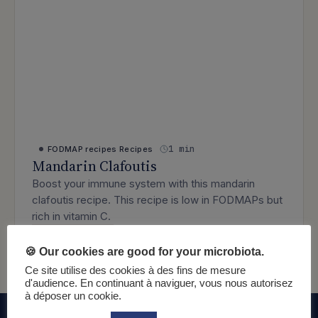
1 min
FODMAP recipes
Recipes
Mandarin Clafoutis
Boost your immune system with this mandarin
clafoutis recipe. This recipe is low in FODMAPs but
rich in vitamin C.
: Mandarin Clafoutis
Lire l’article
🍪 Our cookies are good for your microbiota.
Ce site utilise des cookies à des fins de mesure
d'audience. En continuant à naviguer, vous nous autorisez
à déposer un cookie.