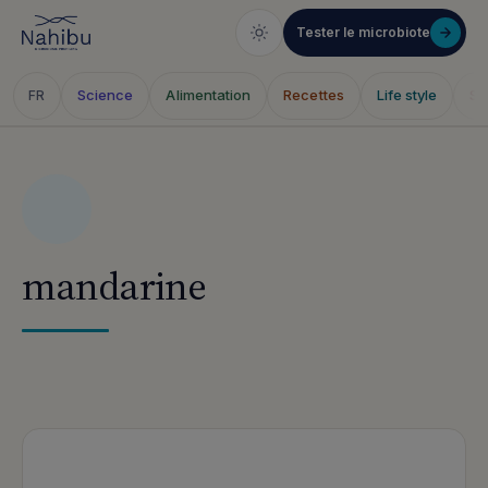
Tester le microbiote
Science
Alimentation
Recettes
Life style
Sa
FR
Skip
to
content
mandarine
Articles publiés