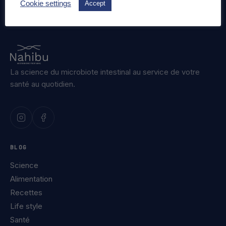
Cookie settings
Accept
La science du microbiote intestinal au service de votre
santé au quotidien.
BLOG
Science
Alimentation
Recettes
Life style
Santé