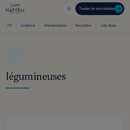
Tester le microbiote
Science
Alimentation
Recettes
Life style
Sa
FR
Skip
to
content
légumineuses
Articles publiés