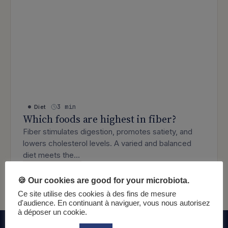
3 min
Diet
Which foods are highest in fiber?
Fiber stimulates digestion, promotes satiety, and
lowers cholesterol levels. A varied and balanced
diet meets the…
: Which foods are highest in fiber?
Lire l’article
🍪 Our cookies are good for your microbiota.
Ce site utilise des cookies à des fins de mesure
d'audience. En continuant à naviguer, vous nous autorisez
à déposer un cookie.