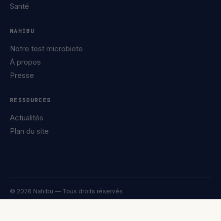
Santé
NAHIBU
Notre test microbiote
À propos
Presse
RESSOURCES
Actualités
Plan du site
© 2026 Nahibu — Tous droits réservés
Confidentialité
Mentions légales
Cookies