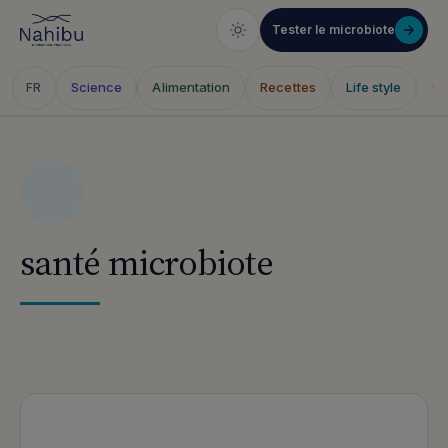
Tester le microbiote
Science
Alimentation
Recettes
Life style
Sa
FR
Skip
to
content
santé microbiote
Articles publiés