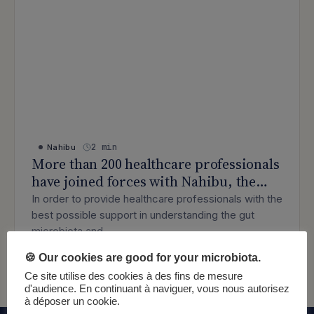
2 min
Nahibu
More than 200 healthcare professionals
have joined forces with Nahibu, the
European expert in gut microbiota
In order to provide healthcare professionals with the
analysis.
best possible support in understanding the gut
microbiota and…
: More than 200 healthcare professiona
Lire l’article
🍪 Our cookies are good for your microbiota.
Ce site utilise des cookies à des fins de mesure
d'audience. En continuant à naviguer, vous nous autorisez
à déposer un cookie.