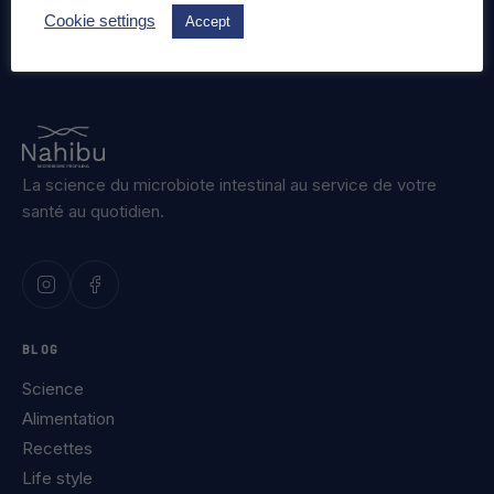
Cookie settings
Accept
La science du microbiote intestinal au service de votre
santé au quotidien.
BLOG
Science
Alimentation
Recettes
Life style