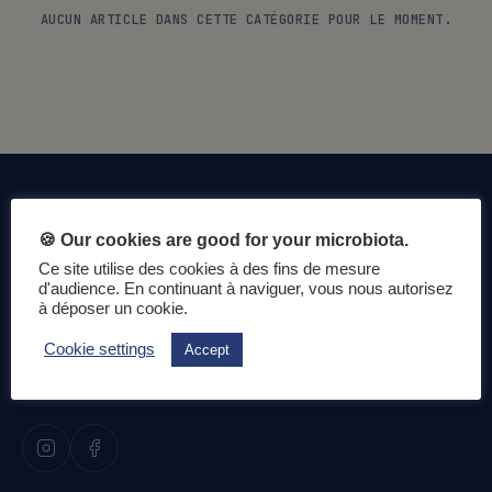
AUCUN ARTICLE DANS CETTE CATÉGORIE POUR LE MOMENT.
🍪 Our cookies are good for your microbiota.
Ce site utilise des cookies à des fins de mesure
d'audience. En continuant à naviguer, vous nous autorisez
à déposer un cookie.
La science du microbiote intestinal au service de votre
Cookie settings
Accept
santé au quotidien.