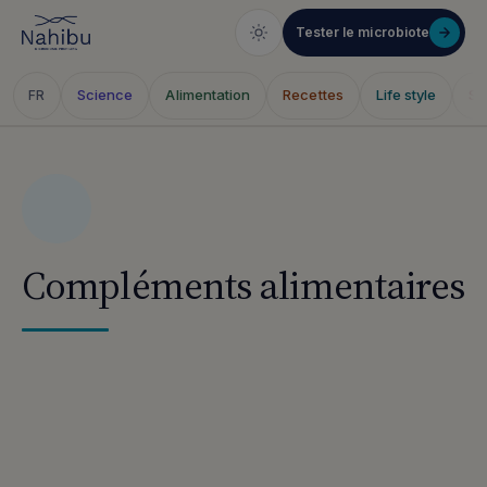
Tester le microbiote
Science
Alimentation
Recettes
Life style
Sa
FR
Skip
to
content
Compléments alimentaires
Articles publiés