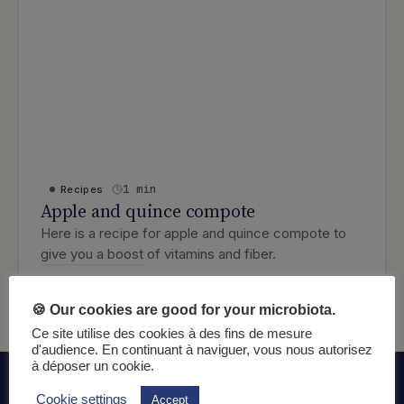
1 min
Recipes
Apple and quince compote
Here is a recipe for apple and quince compote to
give you a boost of vitamins and fiber.
: Apple and quince compote
Lire l’article
🍪 Our cookies are good for your microbiota.
Ce site utilise des cookies à des fins de mesure
d'audience. En continuant à naviguer, vous nous autorisez
à déposer un cookie.
Cookie settings
Accept