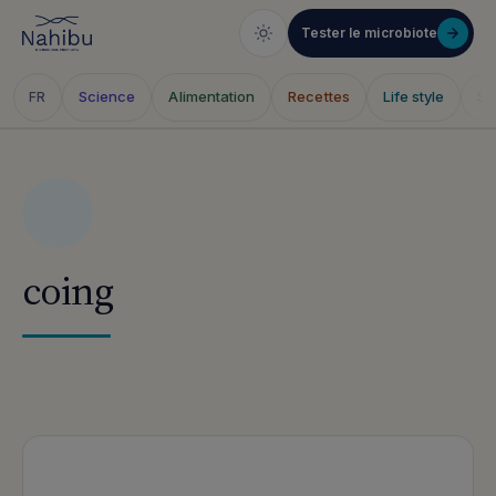
Tester le microbiote
Science
Alimentation
Recettes
Life style
Sa
FR
Skip
to
content
coing
Articles publiés