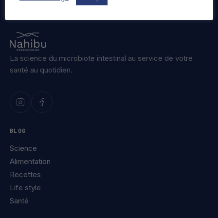
La science du microbiote intestinal au service de votre
santé au quotidien.
BLOG
Science
Alimentation
Recettes
Life style
Santé