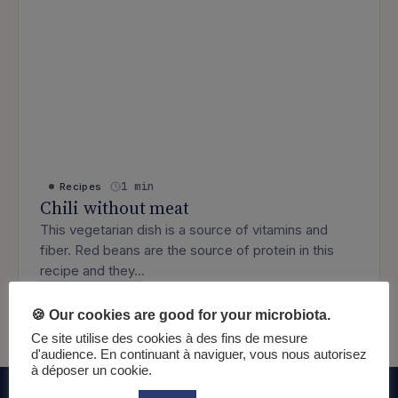
1 min
Recipes
Chili without meat
This vegetarian dish is a source of vitamins and
fiber. Red beans are the source of protein in this
recipe and they…
: Chili without meat
Lire l’article
🍪 Our cookies are good for your microbiota.
Ce site utilise des cookies à des fins de mesure
d'audience. En continuant à naviguer, vous nous autorisez
à déposer un cookie.