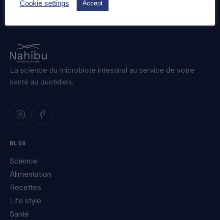
Cookie settings
Accept
La science du microbiote intestinal au service de votre
santé au quotidien.
BLOG
Science
Alimentation
Recettes
Life style
Santé