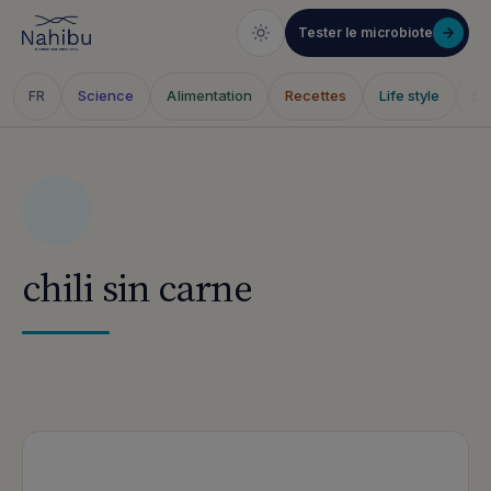
Tester le microbiote
Science
Alimentation
Recettes
Life style
Sa
FR
Skip
to
content
chili sin carne
Articles publiés