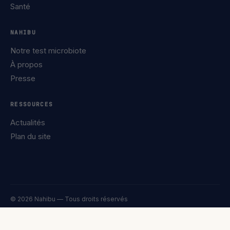
Santé
NAHIBU
Notre test microbiote
À propos
Presse
RESSOURCES
Actualités
Plan du site
© 2026 Nahibu — Tous droits réservés
Confidentialité
Mentions légales
Cookies