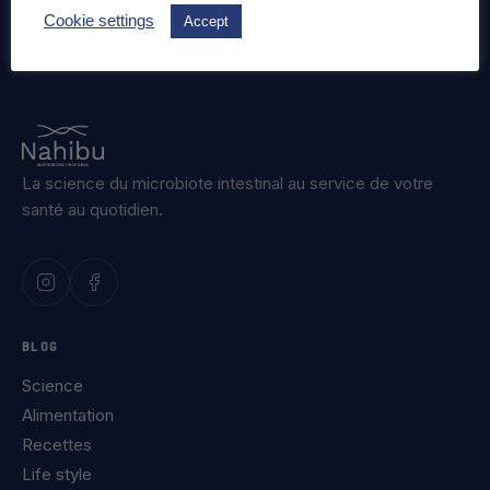
Cookie settings
Accept
La science du microbiote intestinal au service de votre
santé au quotidien.
BLOG
Science
Alimentation
Recettes
Life style