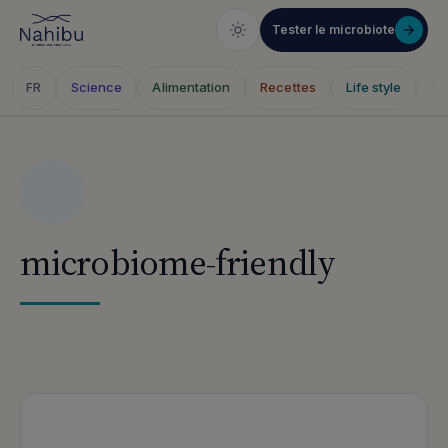
Tester le microbiote
Science
Alimentation
Recettes
Life style
Sa
FR
Skip
to
content
microbiome-friendly
Articles publiés