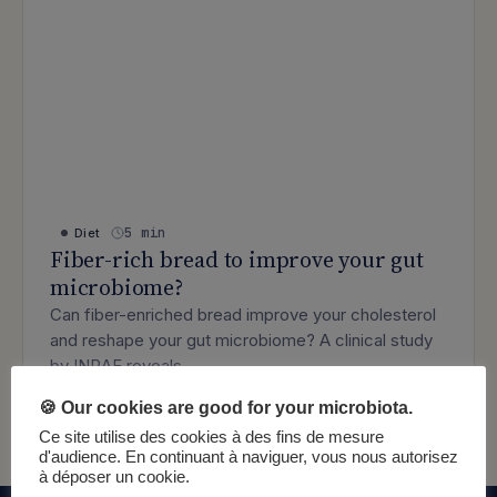
5 min
Diet
Fiber-rich bread to improve your gut
microbiome?
Can fiber-enriched bread improve your cholesterol
and reshape your gut microbiome? A clinical study
by INRAE reveals…
: Fiber-rich bread to improve your gut
Lire l’article
🍪 Our cookies are good for your microbiota.
Ce site utilise des cookies à des fins de mesure
d'audience. En continuant à naviguer, vous nous autorisez
à déposer un cookie.